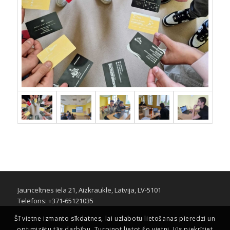
Jaunceltnes iela 21, Aizkraukle, Latvija, LV-5101
Telefons: +371-65121035
Šī vietne izmanto sīkdatnes, lai uzlabotu lietošanas pieredzi un
optimizētu tās darbību. Turpinot lietot šo vietni, Jūs piekrītiet