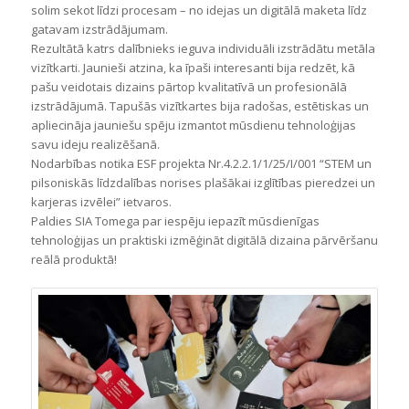
solim sekot līdzi procesam – no idejas un digitālā maketa līdz
gatavam izstrādājumam.
Rezultātā katrs dalībnieks ieguva individuāli izstrādātu metāla
vizītkarti. Jaunieši atzina, ka īpaši interesanti bija redzēt, kā
pašu veidotais dizains pārtop kvalitatīvā un profesionālā
izstrādājumā. Tapušās vizītkartes bija radošas, estētiskas un
apliecināja jauniešu spēju izmantot mūsdienu tehnoloģijas
savu ideju realizēšanā.
Nodarbības notika ESF projekta Nr.4.2.2.1/1/25/I/001 “STEM un
pilsoniskās līdzdalības norises plašākai izglītības pieredzei un
karjeras izvēlei” ietvaros.
Paldies SIA Tomega par iespēju iepazīt mūsdienīgas
tehnoloģijas un praktiski izmēģināt digitālā dizaina pārvēršanu
reālā produktā!