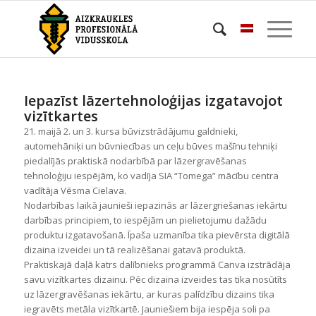
Iepazīst lāzertehnoloģijas izgatavojot
vizītkartes
21. maijā 2. un 3. kursa būvizstrādājumu galdnieki,
automehāniķi un būvniecības un ceļu būves mašīnu tehniķi
piedalījās praktiskā nodarbībā par lāzergravēšanas
tehnoloģiju iespējām, ko vadīja SIA “Tomega” mācību centra
vadītāja Vēsma Cielava.
Nodarbības laikā jaunieši iepazinās ar lāzergriešanas iekārtu
darbības principiem, to iespējām un pielietojumu dažādu
produktu izgatavošanā. Īpaša uzmanība tika pievērsta digitālā
dizaina izveidei un tā realizēšanai gatavā produktā.
Praktiskajā daļā katrs dalībnieks programmā Canva izstrādāja
savu vizītkartes dizainu. Pēc dizaina izveides tas tika nosūtīts
uz lāzergravēšanas iekārtu, ar kuras palīdzību dizains tika
iegravēts metāla vizītkartē. Jauniešiem bija iespēja soli pa