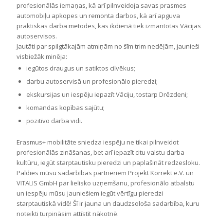
profesionālās iemaņas, kā arī pilnveidoja savas prasmes
automobiļu apkopes un remonta darbos, kā arī apguva
praktiskas darba metodes, kas ikdienā tiek izmantotas Vācijas
autoservisos.
Jautāti par spilgtākajām atmiņām no šīm trim nedēļām, jaunieši
visbiežāk minēja:
iegūtos draugus un satiktos cilvēkus;
darbu autoservisā un profesionālo pieredzi;
ekskursijas un iespēju iepazīt Vāciju, tostarp Drēzdeni;
komandas kopības sajūtu;
pozitīvo darba vidi.
Erasmus+ mobilitāte sniedza iespēju ne tikai pilnveidot
profesionālās zināšanas, bet arī iepazīt citu valstu darba
kultūru, iegūt starptautisku pieredzi un paplašināt redzesloku.
Paldies mūsu sadarbības partneriem Projekt Korrekt e.V. un
VITALIS GmbH par lielisko uzņemšanu, profesionālo atbalstu
un iespēju mūsu jauniešiem iegūt vērtīgu pieredzi
starptautiskā vidē! Šī ir jauna un daudzsološa sadarbība, kuru
noteikti turpināsim attīstīt nākotnē.