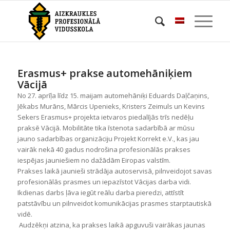
Erasmus+ prakse automehāniķiem
Vācijā
No 27. aprīļa līdz 15. maijam automehāniķi Eduards Daļčaņins,
Jēkabs Murāns, Mārcis Upenieks, Kristers Zeimuls un Kevins
Sekers Erasmus+ projekta ietvaros piedalījās trīs nedēļu
praksē Vācijā. Mobilitāte tika īstenota sadarbībā ar mūsu
jauno sadarbības organizāciju Projekt Korrekt e.V., kas jau
vairāk nekā 40 gadus nodrošina profesionālās prakses
iespējas jauniešiem no dažādām Eiropas valstīm.
Prakses laikā jaunieši strādāja autoservisā, pilnveidojot savas
profesionālās prasmes un iepazīstot Vācijas darba vidi.
Ikdienas darbs ļāva iegūt reālu darba pieredzi, attīstīt
patstāvību un pilnveidot komunikācijas prasmes starptautiskā
vidē.
Audzēkņi atzina, ka prakses laikā apguvuši vairākas jaunas