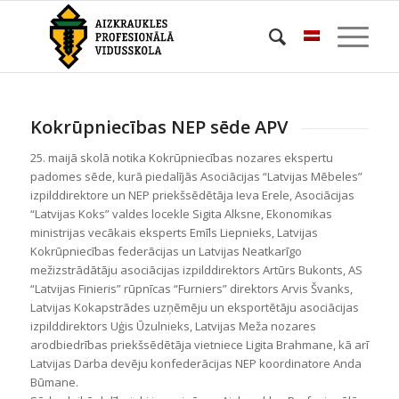
Kokrūpniecības NEP sēde APV
25. maijā skolā notika Kokrūpniecības nozares ekspertu
padomes sēde, kurā piedalījās Asociācijas “Latvijas Mēbeles”
izpilddirektore un NEP priekšsēdētāja Ieva Erele, Asociācijas
“Latvijas Koks” valdes locekle Sigita Alksne, Ekonomikas
ministrijas vecākais eksperts Emīls Liepnieks, Latvijas
Kokrūpniecības federācijas un Latvijas Neatkarīgo
mežizstrādātāju asociācijas izpilddirektors Artūrs Bukonts, AS
“Latvijas Finieris” rūpnīcas “Furniers” direktors Arvis Švanks,
Latvijas Kokapstrādes uzņēmēju un eksportētāju asociācijas
izpilddirektors Uģis Ūzulnieks, Latvijas Meža nozares
arodbiedrības priekšsēdētāja vietniece Ligita Brahmane, kā arī
Latvijas Darba devēju konfederācijas NEP koordinatore Anda
Būmane.