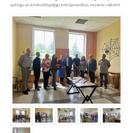
spēcīgu un konkurētspējīgu kokrūpniecības nozares nākotni!