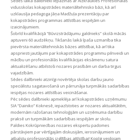
Sēdes laikā dalībnieki iepazinās ar Aizkraukles Profesionālās
vidusskolas kokapstrādes materiāltehnisko bāzi, kā arī
uzklausīja pedagoga Jāņa Madžuļa prezentāciju par
kokapstrādes programmas attīstības iespējām un
izaicinājumiem.
Š
obrīd kvalifikācijā “Būvizstrādājumu galdnieks” skolā mācās
aptuveni 60 audzēkņu. Tikšanās laikā īpaša uzmanība tika
pievērsta materiāltehniskās bāzes attīstībai, kā arī tika
apspriesti jautājumi par kokapstrādes programmu pilnveidi un
mācību un profesionālās kvalifikācijas eksāmenu satura
aktualizēšanu atbilstoši nozares prasībām un darba tirgus
vajadzībām.
Sēdes dalībnieki atzinīgi novērtēja skolas darbu jauno
speciālistu sagatavošanā un pārrunāja turpmākās sadarbības
iespējas nozares attīstības veicināšanai.
Pēc sēdes dalībnieki apmeklēja arī kokapstrādes uzņēmumu
SIA “Dainiko” Koknesē, iepazīstoties ar nozares aktualitātēm,
modernām ražošanas tehnoloģijām un uzņēmuma darbību
praksē un turpmākām sadarbības iespējām ar skolu.
Paldies Kokrūpniecības nozares ekspertu padomes
pārstāvjiem par vērtīgajām diskusijām, ierosinājumiem un
atbalstu profesionālās izglītības attīstībai! Kopīgi veidojam