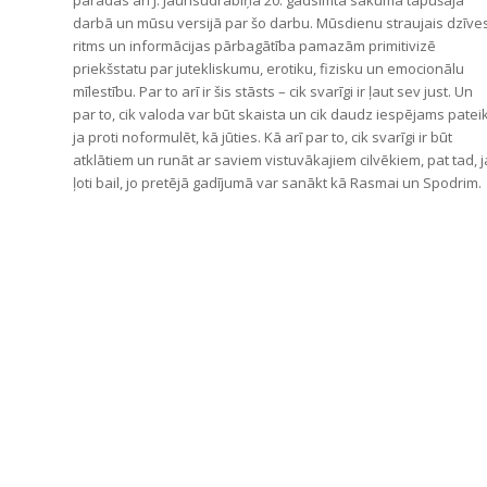
darbā un mūsu versijā par šo darbu. Mūsdienu straujais dzīve
ritms un informācijas pārbagātība pamazām primitivizē
priekšstatu par jutekliskumu, erotiku, fizisku un emocionālu
mīlestību. Par to arī ir šis stāsts – cik svarīgi ir ļaut sev just. Un
par to, cik valoda var būt skaista un cik daudz iespējams pateik
ja proti noformulēt, kā jūties. Kā arī par to, cik svarīgi ir būt
atklātiem un runāt ar saviem vistuvākajiem cilvēkiem, pat tad, j
ļoti bail, jo pretējā gadījumā var sanākt kā Rasmai un Spodrim.