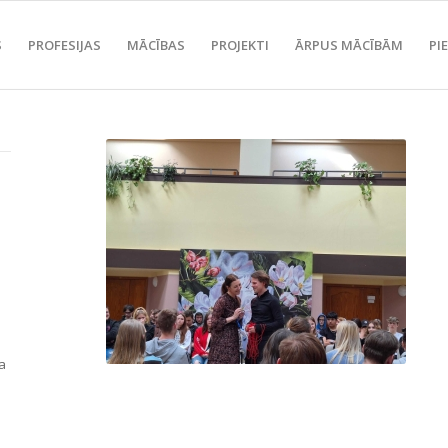
S
PROFESIJAS
MĀCĪBAS
PROJEKTI
ĀRPUS MĀCĪBĀM
PI
ka
i