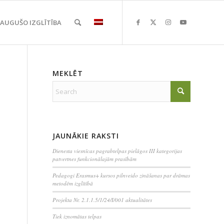
EAUGUŠO IZGLĪTĪBA
MEKLĒT
JAUNĀKIE RAKSTI
Dienesta viesnīcas pagrabtelpas pielāgos III kategorijas
patvertnes funkcionālajām prasībām
Pedagogi Erasmus+ kursos pilnveido zināšanas par drāmas
metodēm izglītībā
Projekta Nr. 2.1.1.5/1/24/I/001 aktualitātes
Tiek iznomātas telpas