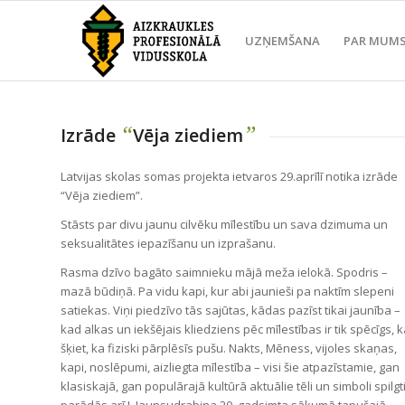
UZŅEMŠANA
PAR MUM
“
”
Izrāde
Vēja ziediem
Latvijas skolas somas projekta ietvaros 29.aprīlī notika izrāde
“Vēja ziediem”.
Stāsts par divu jaunu cilvēku mīlestību un sava dzimuma un
seksualitātes iepazīšanu un izprašanu.
Rasma dzīvo bagāto saimnieku mājā meža ielokā. Spodris –
mazā būdiņā. Pa vidu kapi, kur abi jaunieši pa naktīm slepeni
satiekas. Viņi piedzīvo tās sajūtas, kādas pazīst tikai jaunība –
kad alkas un iekšējais kliedziens pēc mīlestības ir tik spēcīgs, 
šķiet, ka fiziski pārplēsīs pušu. Nakts, Mēness, vijoles skaņas,
kapi, noslēpumi, aizliegta mīlestība – visi šie atpazīstamie, gan
klasiskajā, gan populārajā kultūrā aktuālie tēli un simboli spilgt
parādās arī J. Jaunsudrabiņa 20. gadsimta sākumā tapušajā