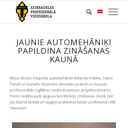
JAUNIE AUTOMEHĀNIĶI
PAPILDINA ZINĀŠANAS
KAUŅĀ
Mūsu skolas 3 topošie automehāniķi Rolands Pūtelis, Salvis
Čeriņš un Daniels Strumskis devušies praksē uz Kauņas
profesionālās izglītības centru Erasmus+ projekta ietvaros.
Pirmo nedēļu puiši apguva teorētiskās zināšanas skolā, bet
jau šobrīd strādā un apgūst praktiskas lietas uzņēmumā UAB
“Renvida”.