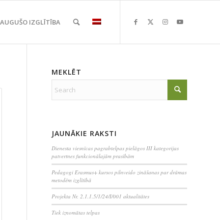
EAUGUŠO IZGLĪTĪBA
MEKLĒT
JAUNĀKIE RAKSTI
Dienesta viesnīcas pagrabtelpas pielāgos III kategorijas
patvertnes funkcionālajām prasībām
Pedagogi Erasmus+ kursos pilnveido zināšanas par drāmas
metodēm izglītībā
Projekta Nr. 2.1.1.5/1/24/I/001 aktualitātes
Tiek iznomātas telpas