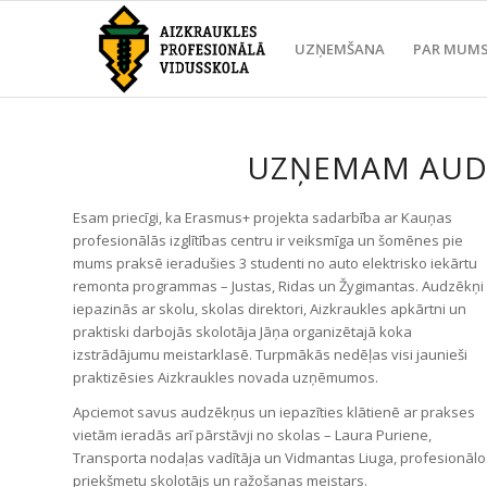
UZŅEMŠANA
PAR MUM
UZŅEMAM AUD
Esam priecīgi, ka Erasmus+ projekta sadarbība ar Kauņas
profesionālās izglītības centru ir veiksmīga un šomēnes pie
mums praksē ieradušies 3 studenti no auto elektrisko iekārtu
remonta programmas – Justas, Ridas un Žygimantas. Audzēkņi
iepazinās ar skolu, skolas direktori, Aizkraukles apkārtni un
praktiski darbojās skolotāja Jāņa organizētajā koka
izstrādājumu meistarklasē. Turpmākās nedēļas visi jaunieši
praktizēsies Aizkraukles novada uzņēmumos.
Apciemot savus audzēkņus un iepazīties klātienē ar prakses
vietām ieradās arī pārstāvji no skolas – Laura Puriene,
Transporta nodaļas vadītāja un Vidmantas Liuga, profesionālo
priekšmetu skolotājs un ražošanas meistars.