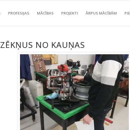
S
PROFESIJAS
MĀCĪBAS
PROJEKTI
ĀRPUS MĀCĪBĀM
PI
ZĒKŅUS NO KAUŅAS