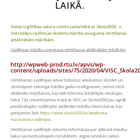
LAIKĀ.
Valsts izglītības satura centrs sadarbībā ar
Skola2030
, ir
izstrādājis vadlīnijas skolēnu mācību snieguma vērtēšanai
attālinātām mācībām.
Vadlīnijas mācību snieguma vērtēšanai attālinātām mācībām
:
http://wpweb-prod.rtu.lv/apvs/wp-
content/uploads/sites/75/2020/04/VISC_Skola2
Vērtēšanas vadlīnijas ietver būtiskus ieteikumus skolām un
skolotājiem sekmīga mācību gada noslēgumam, ņemot vērā
attālināto mācīšanos, kas tiek īstenota ārkārtējās situācijas
laikā. Tās izmantojamas kopā ar VISC un Skola2030 jau agrāk
piedāvātajām vadlīnijām attālināto mācību īstenošanai, kas
pieejamas šeit:
https://www.skola2030.lv/attalinata-
macisanas/vadlinijas
Vērtēšanas vadlīnijās ietverta informācija par atlikušā mācību
laika sasniedzamajiem rezultātiem, atgriezeniskās saites