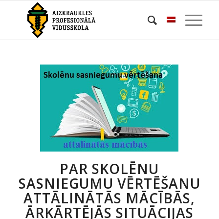
PAR SKOLĒNU
SASNIEGUMU VĒRTĒŠANU
ATTĀLINĀTĀS MĀCĪBĀS,
ĀRKĀRTĒJĀS SITUĀCIJAS