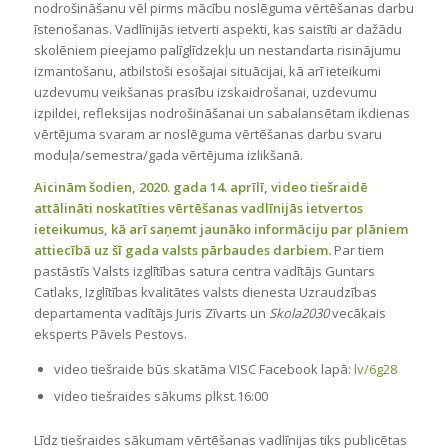
nodrošināšanu vēl pirms mācību noslēguma vērtēšanas darbu
īstenošanas. Vadlīnijās ietverti aspekti, kas saistīti ar dažādu
skolēniem pieejamo palīglīdzekļu un nestandarta risinājumu
izmantošanu, atbilstoši esošajai situācijai, kā arī ieteikumi
uzdevumu veikšanas prasību izskaidrošanai, uzdevumu
izpildei, refleksijas nodrošināšanai un sabalansētam ikdienas
vērtējuma svaram ar noslēguma vērtēšanas darbu svaru
moduļa/semestra/gada vērtējuma izlikšanā.
Aicinām šodien, 2020. gada 14. aprīlī, video tiešraidē
attālināti noskatīties vērtēšanas vadlīnijās ietvertos
ieteikumus, kā arī saņemt jaunāko informāciju par plāniem
attiecībā uz šī gada valsts pārbaudes darbiem.
Par tiem
pastāstīs Valsts izglītības satura centra vadītājs Guntars
Catlaks, Izglītības kvalitātes valsts dienesta Uzraudzības
departamenta vadītājs Juris Zīvarts un
Skola2030
vecākais
eksperts Pāvels Pestovs.
video tiešraide būs skatāma VISC Facebook lapā:
lv/6g28
video tiešraides sākums plkst.16:00
Līdz tiešraides sākumam vērtēšanas vadlīnijas tiks publicētas