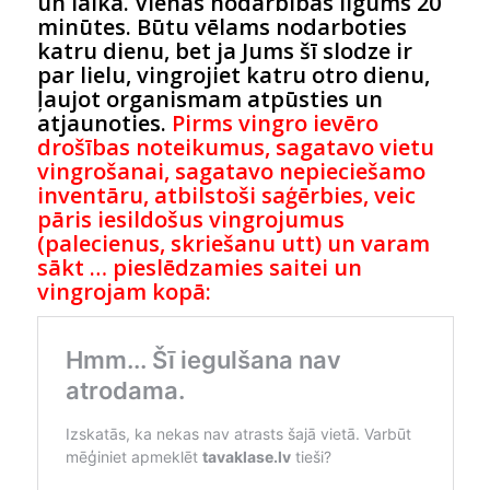
un laikā. Vienas nodarbības ilgums 20
minūtes. Būtu vēlams nodarboties
katru dienu, bet ja Jums šī slodze ir
par lielu, vingrojiet katru otro dienu,
ļaujot organismam atpūsties un
atjaunoties.
Pirms vingro ievēro
drošības noteikumus, sagatavo vietu
vingrošanai, sagatavo nepieciešamo
inventāru, atbilstoši saģērbies, veic
pāris iesildošus vingrojumus
(palecienus, skriešanu utt) un varam
sākt … pieslēdzamies saitei un
vingrojam kopā: