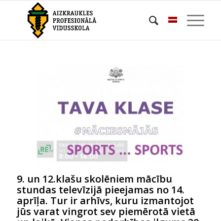
9. un 12.klašu skolēniem mācību
stundas televīzijā pieejamas no 14.
aprīļa. Tur ir arhīvs, kuru izmantojot
jūs varat vingrot sev piemērotā vietā