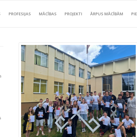
S
PROFESIJAS
MĀCĪBAS
PROJEKTI
ĀRPUS MĀCĪBĀM
PI
s
s