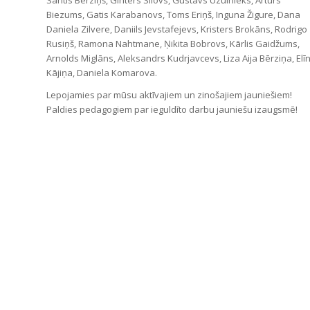
Biezums, Gatis Karabanovs, Toms Eriņš, Inguna Žigure, Dana
Daniela Zilvere, Daniils Jevstafejevs, Kristers Brokāns, Rodrigo
Rusiņš, Ramona Nahtmane, Ņikita Bobrovs, Kārlis Gaidžums,
Arnolds Miglāns, Aleksandrs Kudrjavcevs, Liza Aija Bērziņa, Elī
Kājiņa, Daniela Komarova.
Lepojamies par mūsu aktīvajiem un zinošajiem jauniešiem!
Paldies pedagogiem par ieguldīto darbu jauniešu izaugsmē!