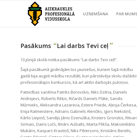
UZŅEMŠANA
PAR MUM
“
”
Pasākums
Lai darbs Tevi ceļ
13.jūnijā skolā notika pasākums “Lai darbs Tevi ceļ!”.
Šajā pasākumā godinājām tos jauniešus, kuriem šajā mācību
gadā bija augsti mācību rezultāti, kuri pārstāvēja skolu dažādo
profesionālajos konkursos, kā arī aktīvi darbojās pulciņos.
Pateicības saņēma Patriks Borovskis, Niks Dzilna, Daniels
Andrejevs, Roberts Rēķis, Ričards Daniels Plāte, Sandis
Mūrnieks, Aleksandra Lazareva, Estere Priede, Aļesja Čerkesa,
Enija Ratmeistere, Adrians Gabriels Alenčiks, Igors Riekstiņš,
Kārlis Liepiņš, Sandijs Jānis Dzenuška, Kristers Gronskis, Ritvar
Sirmais, Dairis Ločs, Ilmārs Aizbalts, Marta Plikša, Maksimiliāns
Mukāns, Kaspars Krastiņš, Niks Pētersons, Kristiāns Berelis,
Santis Bērziņš, Ginters Silovs, Gustavs Uzulnieks, Artūrs