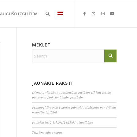
EAUGUŠO IZGLĪTĪBA
MEKLĒT
JAUNĀKIE RAKSTI
Dienesta viesnīcas pagrabtelpas pielāgos III kategorijas
patvertnes funkcionālajām prasībām
Pedagogi Erasmus+ kursos pilnveido zināšanas par drāmas
metodēm izglītībā
Projekta Nr. 2.1.1.5/1/24/I/001 aktualitātes
Tiek iznomātas telpas