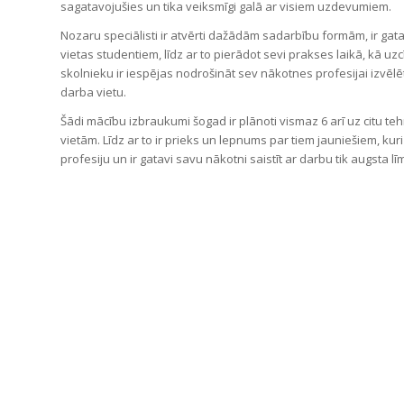
sagatavojušies un tika veiksmīgi galā ar visiem uzdevumiem.
Nozaru speciālisti ir atvērti dažādām sadarbību formām, ir gat
vietas studentiem, līdz ar to pierādot sevi prakses laikā, kā uzcī
skolnieku ir iespējas nodrošināt sev nākotnes profesijai izvēlēt
darba vietu.
Šādi mācību izbraukumi šogad ir plānoti vismaz 6 arī uz citu te
vietām. Līdz ar to ir prieks un lepnums par tiem jauniešiem, kuri 
profesiju un ir gatavi savu nākotni saistīt ar darbu tik augst