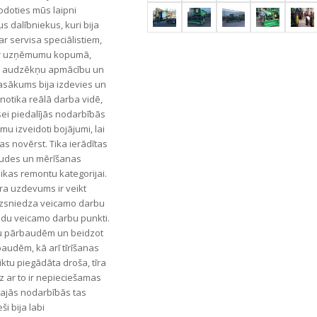
odoties mūs laipni
s dalībniekus, kuri bija
r servisa speciālistiem,
 ar uzņēmumu kopumā,
ar audzēkņu apmācību un
sākums bija izdevies un
 notika reālā darba vidē,
sei piedalījās nodarbībās
mu izveidoti bojājumi, lai
as novērst. Tika ierādītas
audes un mērīšanas
nikas remontu kategorijai.
ura uzdevums ir veikt
izsniedza veicamo darbu
ādu veicamo darbu punkti.
lu pārbaudēm un beidzot
udēm, kā arī tīrīšanas
ktu piegādāta droša, tīra
dz ar to ir nepieciešamas
Šajās nodarbībās tas
i bija labi