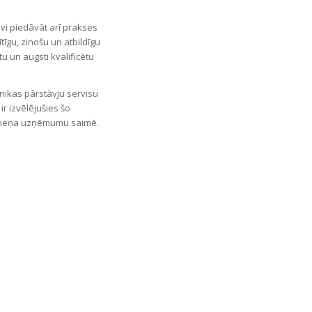
avi piedāvāt arī prakses
tīgu, zinošu un atbildīgu
u un augsti kvalificētu
hnikas pārstāvju servisu
ir izvēlējušies šo
a līmeņa uzņēmumu saimē.