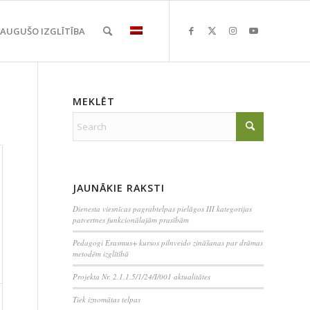
EAUGUŠO IZGLĪTĪBA
MEKLĒT
JAUNĀKIE RAKSTI
Dienesta viesnīcas pagrabtelpas pielāgos III kategorijas
patvertnes funkcionālajām prasībām
Pedagogi Erasmus+ kursos pilnveido zināšanas par drāmas
metodēm izglītībā
Projekta Nr. 2.1.1.5/1/24/I/001 aktualitātes
Tiek iznomātas telpas