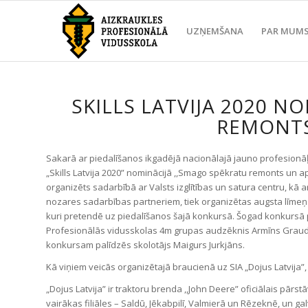
UZŅEMŠANA
PAR MUM
SKILLS LATVIJA 2020 N
REMONTS
Sakarā ar piedalīšanos ikgadējā nacionālajā jauno profesionā
„Skills Latvija 2020” nominācijā ,,Smago spēkratu remonts un ap
organizēts sadarbībā ar Valsts izglītības un satura centru, kā ar
nozares sadarbības partneriem, tiek organizētas augsta līme
kuri pretendē uz piedalīšanos šajā konkursā. Šogad konkursā 
Profesionālās vidusskolas 4m grupas audzēknis Armīns Graud
konkursam palīdzēs skolotājs Maigurs Jurkjāns.
Kā viņiem veicās organizētajā braucienā uz SIA „Dojus Latvija”,
„Dojus Latvija” ir traktoru brenda ,,John Deere” oficiālais pārstāvi
vairākas filiāles – Saldū, Jēkabpilī, Valmierā un Rēzeknē, un ga