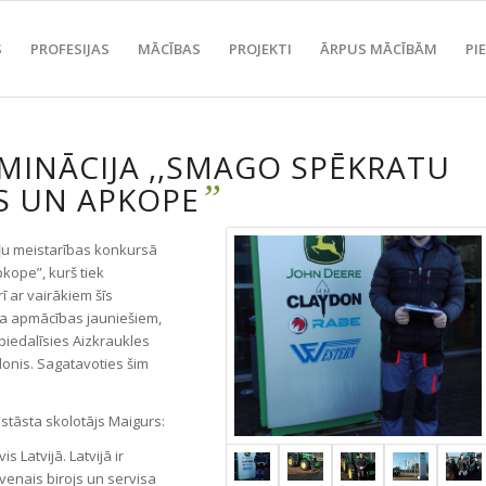
S
PROFESIJAS
MĀCĪBAS
PROJEKTI
ĀRPUS MĀCĪBĀM
PI
OMINĀCIJA ,,SMAGO SPĒKRATU
”
 UN APKOPE
ļu meistarības konkursā
kope”, kurš tiek
ī ar vairākiem šīs
ņa apmācības jauniešiem,
piedalīsies Aizkraukles
onis. Sagatavoties šim
 stāsta skolotājs Maigurs:
s Latvijā. Latvijā ir
lvenais birojs un servisa