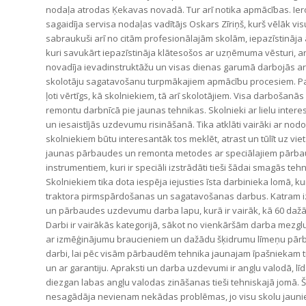
nodaļa atrodas Ķekavas novadā. Tur arī notika apmācības. Ier
sagaidīja servisa nodaļas vadītājs Oskars Zīriņš, kurš vēlāk visu
sabraukuši arī no citām profesionālajām skolām, iepazīstināja a
kuri savukārt iepazīstināja klātesošos ar uzņēmuma vēsturi,
novadīja ievadinstruktāžu un visas dienas garumā darbojās 
skolotāju sagatavošanu turpmākajiem apmācību procesiem. Pa
ļoti vērtīgs, kā skolniekiem, tā arī skolotājiem. Visa darbošanās
remontu darbnīcā pie jaunas tehnikas. Skolnieki ar lielu intere
un iesaistījās uzdevumu risināšanā. Tika atklāti vairāki ar nodo
skolniekiem būtu interesantāk tos meklēt, atrast un tūlīt uz viet
jaunas pārbaudes un remonta metodes ar speciālajiem pārb
instrumentiem, kuri ir speciāli izstrādāti tieši šādai smagās teh
Skolniekiem tika dota iespēja iejusties īsta darbinieka lomā, k
traktora pirmspārdošanas un sagatavošanas darbus. Katram 
un pārbaudes uzdevumu darba lapu, kurā ir vairāk, kā 60 daž
Darbi ir vairākās kategorijā, sākot no vienkāršām darba mezg
ar izmēģinājumu braucieniem un dažādu šķidrumu līmeņu pārba
darbi, lai pēc visām pārbaudēm tehnika jaunajam īpašniekam ti
un ar garantiju. Apraksti un darba uzdevumi ir angļu valodā, lī
diezgan labas angļu valodas zināšanas tieši tehniskajā jomā. 
nesagādāja nevienam nekādas problēmas, jo visu skolu jaunieš