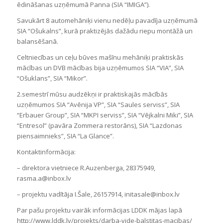
ēdināšanas uzņēmumā Panna (SIA “IMIGA”).
Savukārt 8 automehāniķi vienu nedēļu pavadīja uzņēmumā
SIA “Ošukalns”, kurā praktizējās dažādu riepu montāžā un
balansēšanā.
Celtniecības un ceļu būves mašīnu mehāniķi praktiskās
mācības un DVB mācības bija uzņēmumos SIA “VIA”, SIA
“Ošuklans”, SIA “Mikor”.
2.semestrī mūsu audzēkņi ir praktiskajās mācībās
uzņēmumos SIA “Avēnija VP”, SIA “Saules serviss”, SIA
“Erbauer Group”, SIA “MKPI serviss”, SIA “Vējkalni Miki”, SIA
“Entresol” (pavāra Zommera restorāns), SIA “Lazdonas
piensaimnieks”, SIA “La Glance”.
Kontaktinformācija:
– direktora vietniece R.Auzenberga, 28375949,
rasma.a@inbox.lv
– projektu vadītāja I.Šale, 26157914, initasale@inbox.lv
Par pašu projektu vairāk informācijas LDDK mājas lapā
http://www.lddk.lv/projekts/darba-vide-balstitas-macibas/