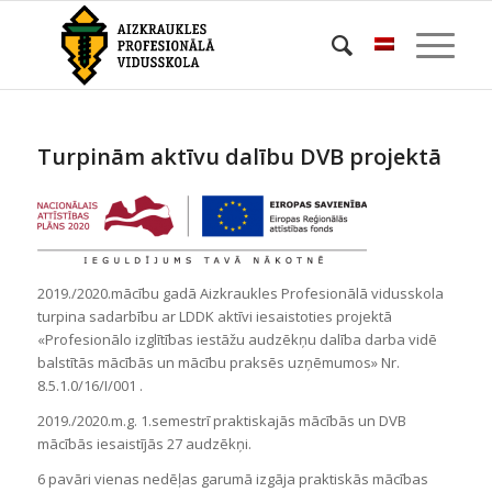
Turpinām aktīvu dalību DVB projektā
2019./2020.mācību gadā Aizkraukles Profesionālā vidusskola
turpina sadarbību ar LDDK aktīvi iesaistoties projektā
«Profesionālo izglītības iestāžu audzēkņu dalība darba vidē
balstītās mācībās un mācību praksēs uzņēmumos» Nr.
8.5.1.0/16/I/001 .
2019./2020.m.g. 1.semestrī praktiskajās mācībās un DVB
mācībās iesaistījās 27 audzēkņi.
6 pavāri vienas nedēļas garumā izgāja praktiskās mācības